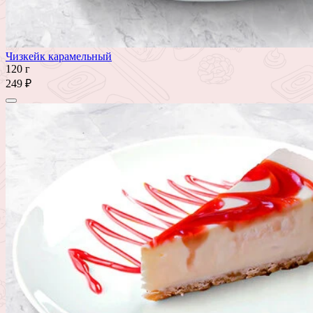
Чизкейк карамельный
120 г
249 ₽