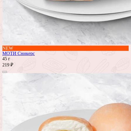
NEW
МОТИ Сникерс
45 г
219 ₽