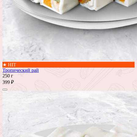
★ HIT
Тропический рай
250 г
399 ₽