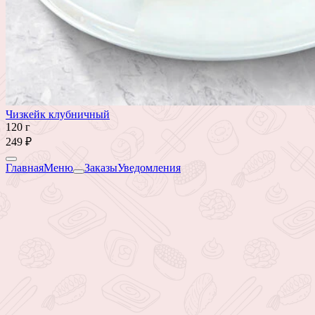
Чизкейк клубничный
120 г
249 ₽
Главная
Меню
Заказы
Уведомления