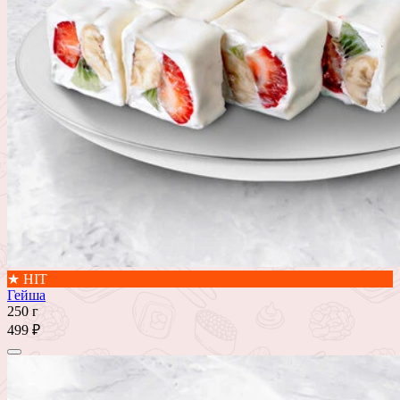
★ HIT
Гейша
250 г
499 ₽